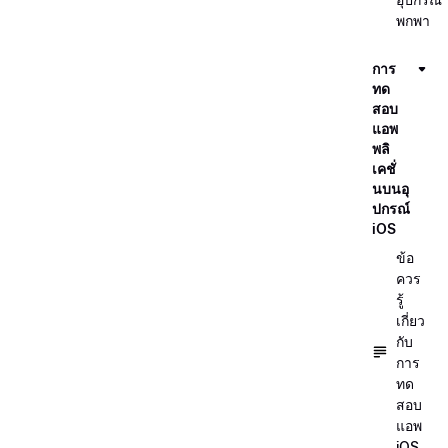
พกพา
การ
ทด
สอบ
แอพ
พลิ
เคชั่
นบนอุ
ปกรณ์
iOS
ข้อ
ควร
รู้
เกี่ยว
กับ
การ
ทด
สอบ
แอพ
iOS