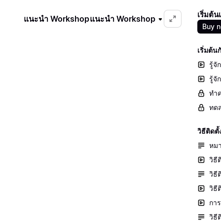
เริ่มต้
แนะนำ Workshop
แนะนำ Workshop
Buy 
เริ่มต้
รู้จ
รู้
ทำค
ทดส
วิธีติ
หมา
วิธี
วิธ
วิธ
การต
วิธ