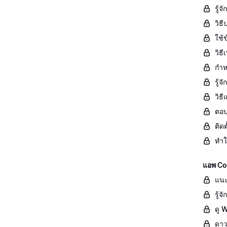
รู้จ
วิธ
ใช้ข
วิธ
กำห
รู้
วิธ
ตอบ
ติด
ทำใ
แอพ Co
แนะ
รู้
ดู 
ดาว