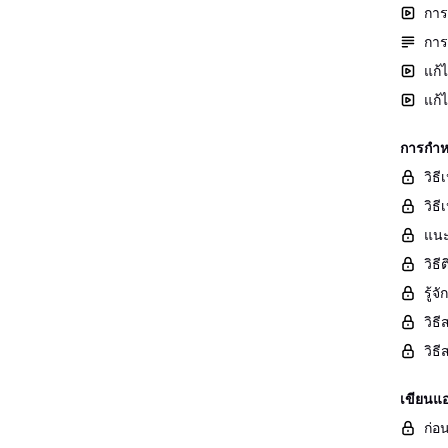
การ
การ
แก้
แก้
การกำห
วิธ
วิธี
แนะ
วิธ
รู้
วิธ
วิธ
เขียนแ
ก่อน