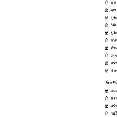
มาเ
จุด
รู้
วิธ
รู้
กำห
ทำค
เทค
สร้
กำห
เริ่มส
แนะ
สร้
สร้
วิธ