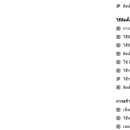
ติด
วิธีติ
การ
วิธ
วิธ
ติด
ใช้
วิธ
วิธ
ติด
การสร้
เช็
วิธ
เทค