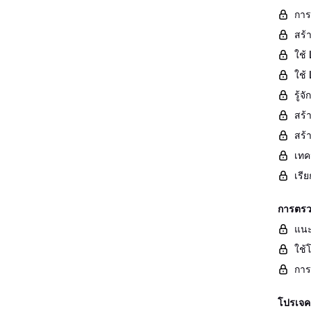
การ
สร้
ใช้ 
ใช้
รู้
สร้
สร้
เทค
เรี
การตรว
แนะ
ใช้
การ
โปรเจค