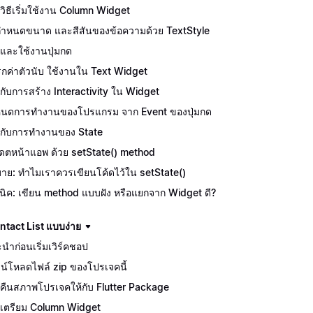
ักวิธีเริ่มใช้งาน Column Widget
ีกำหนดขนาด และสีสันของข้อความด้วย TextStyle
จักและใช้งานปุ่มกด
กค่าตัวนับ ใช้งานใน Text Widget
จักกับการสร้าง Interactivity ใน Widget
นดการทำงานของโปรแกรม จาก Event ของปุ่มกด
จักกับการทำงานของ State
เดตหน้าแอพ ด้วย setState() method
บาย: ทำไมเราควรเขียนโค้ดไว้ใน setState()
นิค: เขียน method แบบฝัง หรือแยกจาก Widget ดี?
tact List แบบง่าย
นำก่อนเริ่มเวิร์คชอป
น์โหลดไฟล์ zip ของโปรเจคนี้
คืนสภาพโปรเจคให้กับ Flutter Package
เตรียม Column Widget