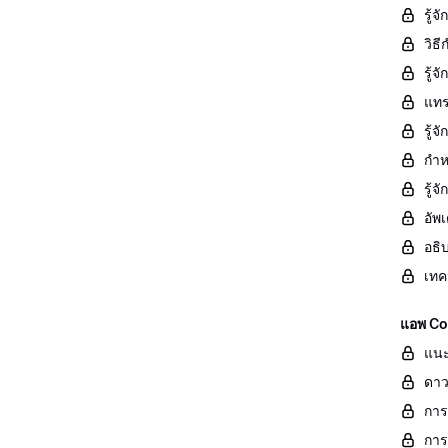
รู้จ
วิธ
รู้
แทร
รู้
กำห
รู้
อัพ
อธิ
เทค
แอพ Con
แนะ
ดาว
การ
การ