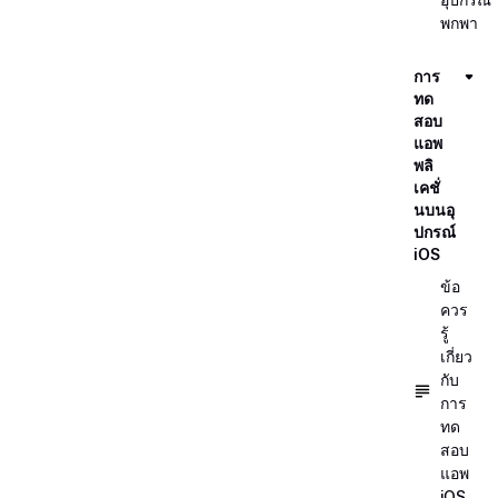
พกพา
การ
ทด
สอบ
แอพ
พลิ
เคชั่
นบนอุ
ปกรณ์
iOS
ข้อ
ควร
รู้
เกี่ยว
กับ
การ
ทด
สอบ
แอพ
iOS