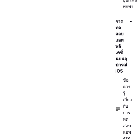
พกพา
การ
ทด
สอบ
แอพ
พลิ
เคชั่
นบนอุ
ปกรณ์
iOS
ข้อ
ควร
รู้
เกี่ยว
กับ
การ
ทด
สอบ
แอพ
iOS