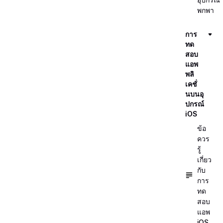
พกพา
การ
ทด
สอบ
แอพ
พลิ
เคชั่
นบนอุ
ปกรณ์
iOS
ข้อ
ควร
รู้
เกี่ยว
กับ
การ
ทด
สอบ
แอพ
iOS