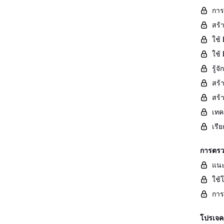
การ
สร้
ใช้ 
ใช้
รู้
สร้
สร้
เทค
เรี
การตรว
แนะ
ใช้
การ
โปรเจค