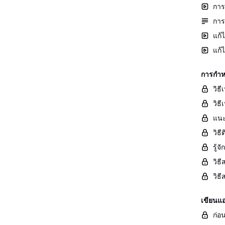
การ
การ
แก้
แก้
การกำห
วิธ
วิธี
แนะ
วิธ
รู้
วิธ
วิธ
เขียนแ
ก่อน