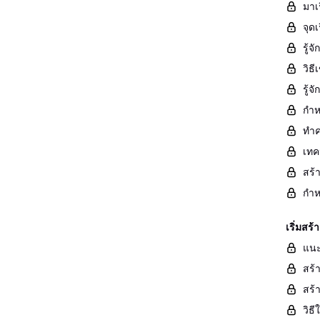
มาเ
จุด
รู้
วิธ
รู้
กำห
ทำค
เทค
สร้
กำห
เริ่มส
แนะ
สร้
สร้
วิธ