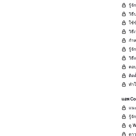
รู้จ
วิธ
ใช้ข
วิธ
กำห
รู้
วิธ
ตอบ
ติด
ทำใ
แอพ Co
แนะ
รู้
ดู 
ดาว