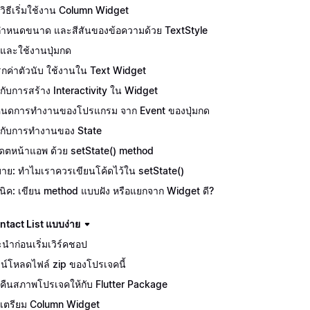
ักวิธีเริ่มใช้งาน Column Widget
ีกำหนดขนาด และสีสันของข้อความด้วย TextStyle
จักและใช้งานปุ่มกด
กค่าตัวนับ ใช้งานใน Text Widget
จักกับการสร้าง Interactivity ใน Widget
นดการทำงานของโปรแกรม จาก Event ของปุ่มกด
จักกับการทำงานของ State
เดตหน้าแอพ ด้วย setState() method
บาย: ทำไมเราควรเขียนโค้ดไว้ใน setState()
นิค: เขียน method แบบฝัง หรือแยกจาก Widget ดี?
tact List แบบง่าย
นำก่อนเริ่มเวิร์คชอป
น์โหลดไฟล์ zip ของโปรเจคนี้
คืนสภาพโปรเจคให้กับ Flutter Package
เตรียม Column Widget