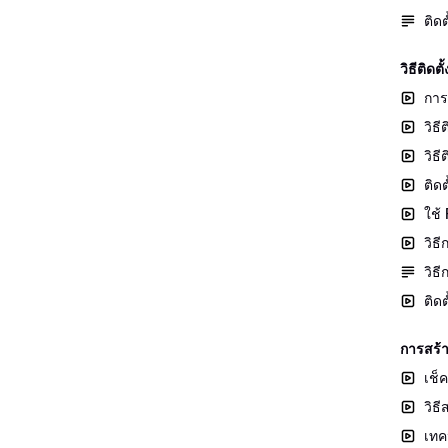
ติด
วิธีติ
การ
วิธ
วิธ
ติด
ใช้
วิธ
วิธ
ติด
การสร้
เช็
วิธ
เทค