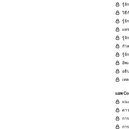
รู้จ
วิธ
รู้
แทร
รู้
กำห
รู้
อัพ
อธิ
เทค
แอพ Con
แนะ
ดาว
การ
การ