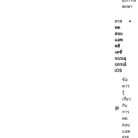
พกพา
การ
ทด
สอบ
แอพ
พลิ
เคชั่
นบนอุ
ปกรณ์
iOS
ข้อ
ควร
รู้
เกี่ยว
กับ
การ
ทด
สอบ
แอพ
iOS