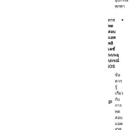
พกพา
การ
ทด
สอบ
แอพ
พลิ
เคชั่
นบนอุ
ปกรณ์
iOS
ข้อ
ควร
รู้
เกี่ยว
กับ
การ
ทด
สอบ
แอพ
iOS