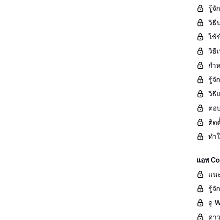
รู้จ
วิธ
ใช้ข
วิธ
กำห
รู้
วิธ
ตอบ
ติด
ทำใ
แอพ Co
แนะ
รู้
ดู 
ดาว