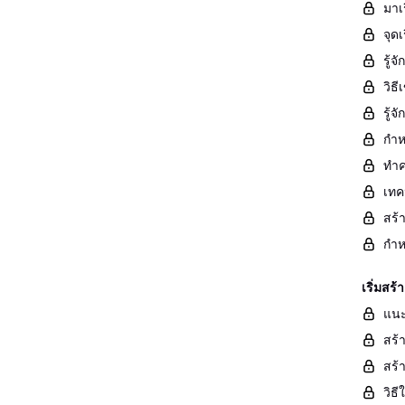
มาเ
จุด
รู้
วิธ
รู้
กำห
ทำค
เทค
สร้
กำห
เริ่มส
แนะ
สร้
สร้
วิธ