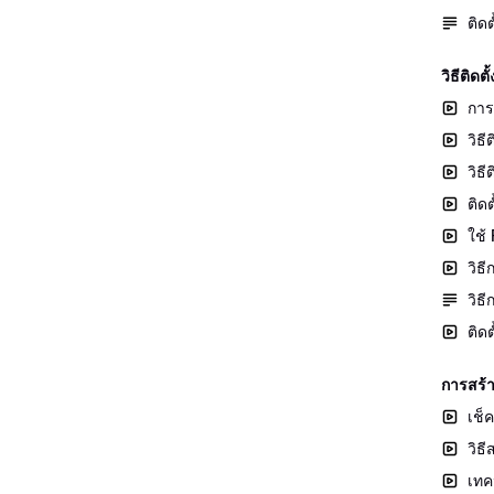
ติด
วิธีติ
การ
วิธ
วิธ
ติด
ใช้
วิธ
วิธ
ติด
การสร้
เช็
วิธ
เทค