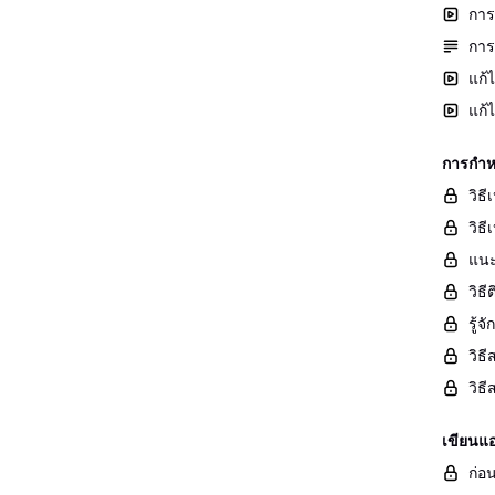
การ
การ
แก้
แก้
การกำห
วิธ
วิธี
แนะ
วิธ
รู้
วิธ
วิธ
เขียนแ
ก่อน