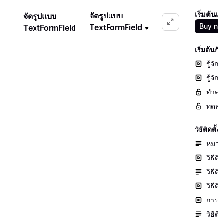
เริ่มต้
จัดรูปแบบ
จัดรูปแบบ
Buy 
TextFormField
TextFormField
เริ่มต้
รู้จ
รู้
ทำค
ทดส
วิธีติ
หมา
วิธี
วิธ
วิธ
การต
วิธ