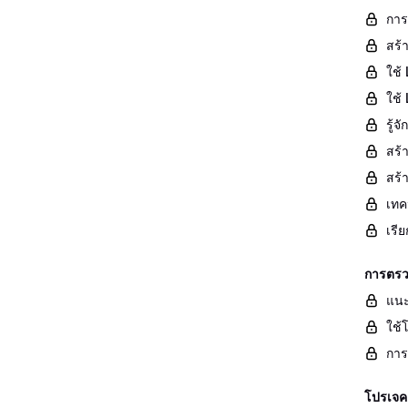
การ
สร้
ใช้ 
ใช้
รู้
สร้
สร้
เทค
เรี
การตรว
แนะ
ใช้
การ
โปรเจค