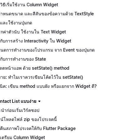
ักวิธีเริ่มใช้งาน Column Widget
ีกำหนดขนาด และสีสันของข้อความด้วย TextStyle
จักและใช้งานปุ่มกด
กค่าตัวนับ ใช้งานใน Text Widget
จักกับการสร้าง Interactivity ใน Widget
นดการทำงานของโปรแกรม จาก Event ของปุ่มกด
จักกับการทำงานของ State
เดตหน้าแอพ ด้วย setState() method
บาย: ทำไมเราควรเขียนโค้ดไว้ใน setState()
นิค: เขียน method แบบฝัง หรือแยกจาก Widget ดี?
tact List แบบง่าย
นำก่อนเริ่มเวิร์คชอป
น์โหลดไฟล์ zip ของโปรเจคนี้
คืนสภาพโปรเจคให้กับ Flutter Package
เตรียม Column Widget