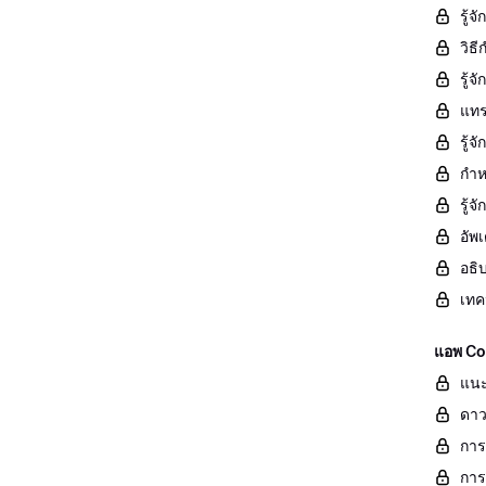
รู้จ
วิธ
รู้
แทร
รู้
กำห
รู้
อัพ
อธิ
เทค
แอพ Con
แนะ
ดาว
การ
การ