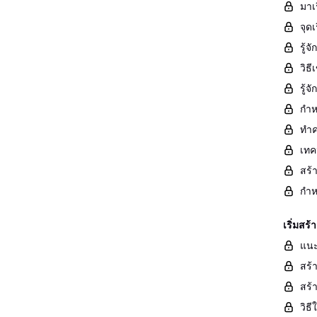
มาเ
จุด
รู้
วิธ
รู้
กำห
ทำค
เทค
สร้
กำห
เริ่มส
แนะ
สร้
สร้
วิธ