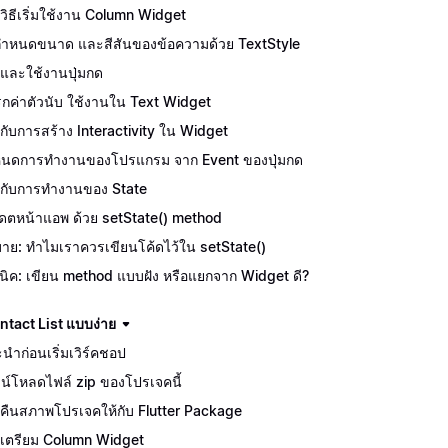
ักวิธีเริ่มใช้งาน Column Widget
ีกำหนดขนาด และสีสันของข้อความด้วย TextStyle
จักและใช้งานปุ่มกด
กค่าตัวนับ ใช้งานใน Text Widget
จักกับการสร้าง Interactivity ใน Widget
นดการทำงานของโปรแกรม จาก Event ของปุ่มกด
จักกับการทำงานของ State
เดตหน้าแอพ ด้วย setState() method
บาย: ทำไมเราควรเขียนโค้ดไว้ใน setState()
นิค: เขียน method แบบฝัง หรือแยกจาก Widget ดี?
tact List แบบง่าย
นำก่อนเริ่มเวิร์คชอป
น์โหลดไฟล์ zip ของโปรเจคนี้
คืนสภาพโปรเจคให้กับ Flutter Package
เตรียม Column Widget