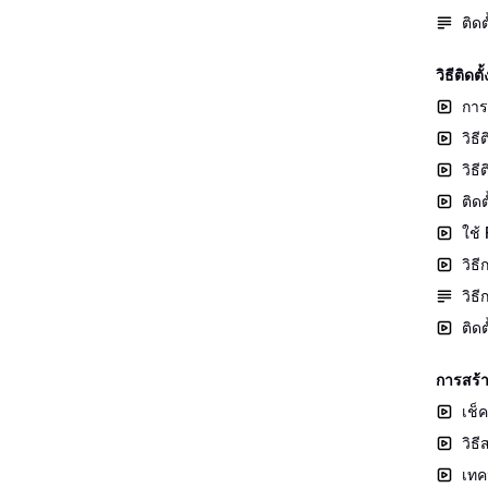
ติด
วิธีติ
การ
วิธ
วิธ
ติด
ใช้
วิธ
วิธ
ติด
การสร้
เช็
วิธ
เทค