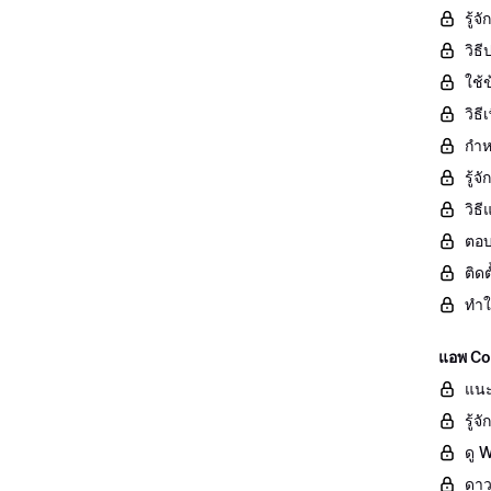
รู้จ
วิธ
ใช้ข
วิธ
กำห
รู้
วิธ
ตอบ
ติด
ทำใ
แอพ Co
แนะ
รู้
ดู 
ดาว