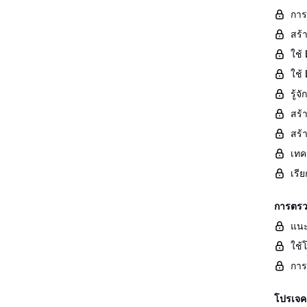
การ
สร้
ใช้ 
ใช้
รู้
สร้
สร้
เทค
เรี
การตรว
แนะ
ใช้
การ
โปรเจค