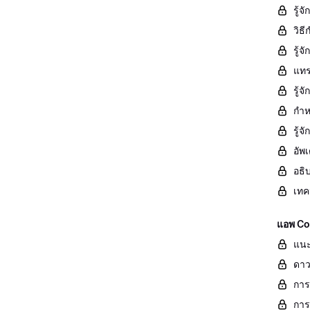
รู้จ
วิธ
รู้
แทร
รู้
กำห
รู้
อัพ
อธิ
เทค
แอพ Con
แนะ
ดาว
การ
การ