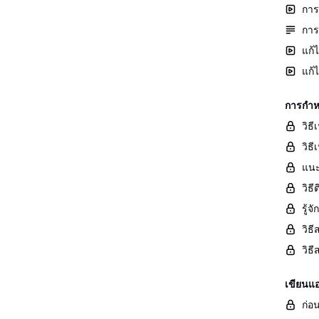
การ
การ
แก้
แก้
การกำห
วิธ
วิธี
แนะ
วิธ
รู้
วิธ
วิธ
เขียนแ
ก่อน