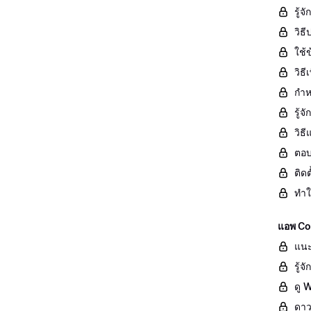
รู้จ
วิธ
ใช้ข
วิธ
กำห
รู้
วิธ
ตอบ
ติด
ทำใ
แอพ Co
แนะ
รู้
ดู 
ดาว