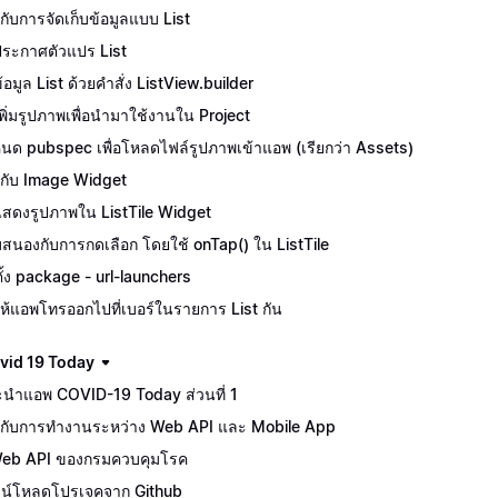
ักกับการจัดเก็บข้อมูลแบบ List
ีประกาศตัวแปร List
้อมูล List ด้วยคำสั่ง ListView.builder
ีเพิ่มรูปภาพเพื่อนำมาใช้งานใน Project
นด pubspec เพื่อโหลดไฟล์รูปภาพเข้าแอพ (เรียกว่า Assets)
จักกับ Image Widget
ีแสดงรูปภาพใน ListTile Widget
สนองกับการกดเลือก โดยใช้ onTap() ใน ListTile
ตั้ง package - url-launchers
ห้แอพโทรออกไปที่เบอร์ในรายการ List กัน
vid 19 Today
นำแอพ COVID-19 Today ส่วนที่ 1
จักกับการทำงานระหว่าง Web API และ Mobile App
Web API ของกรมควบคุมโรค
น์โหลดโปรเจคจาก Github