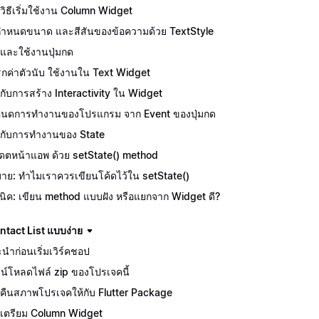
ักวิธีเริ่มใช้งาน Column Widget
ีกำหนดขนาด และสีสันของข้อความด้วย TextStyle
จักและใช้งานปุ่มกด
กค่าตัวนับ ใช้งานใน Text Widget
จักกับการสร้าง Interactivity ใน Widget
นดการทำงานของโปรแกรม จาก Event ของปุ่มกด
จักกับการทำงานของ State
เดตหน้าแอพ ด้วย setState() method
บาย: ทำไมเราควรเขียนโค้ดไว้ใน setState()
นิค: เขียน method แบบฝัง หรือแยกจาก Widget ดี?
tact List แบบง่าย
นำก่อนเริ่มเวิร์คชอป
น์โหลดไฟล์ zip ของโปรเจคนี้
คืนสภาพโปรเจคให้กับ Flutter Package
เตรียม Column Widget