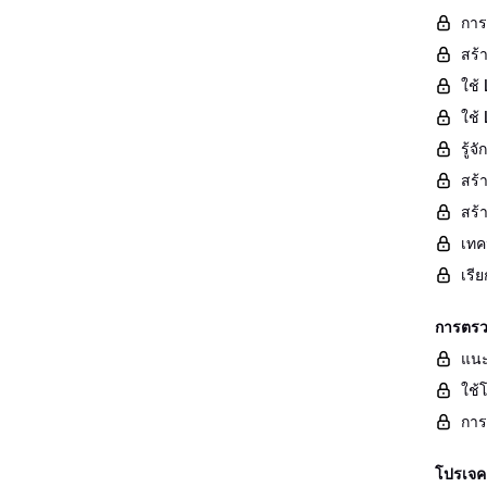
การ
สร้
ใช้ 
ใช้
รู้
สร้
สร้
เทค
เรี
การตรว
แนะ
ใช้
การ
โปรเจค