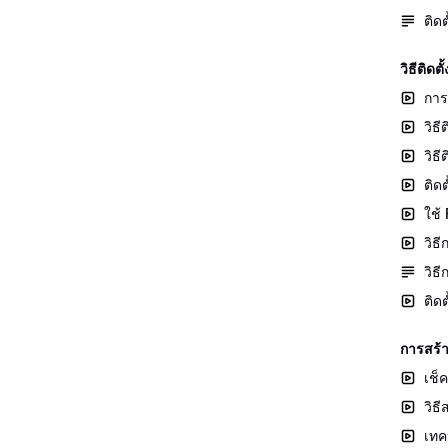
ติด
วิธีติ
การ
วิธ
วิธ
ติด
ใช้
วิธ
วิธ
ติด
การสร้
เช็
วิธ
เทค