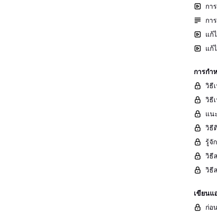
การ
การ
แก้
แก้
การกำห
วิธ
วิธี
แนะ
วิธ
รู้
วิธ
วิธ
เขียนแ
ก่อน