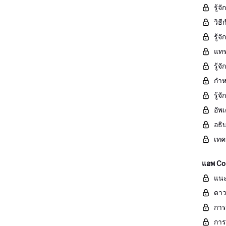
รู้จ
วิธ
รู้
แทร
รู้
กำห
รู้
อัพ
อธิ
เทค
แอพ Con
แนะ
ดาว
การ
การ