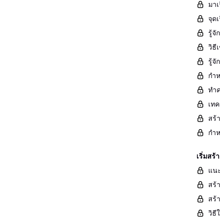
มาเ
จุด
รู้
วิธ
รู้
กำห
ทำค
เทค
สร้
กำห
เริ่มส
แนะ
สร้
สร้
วิธ