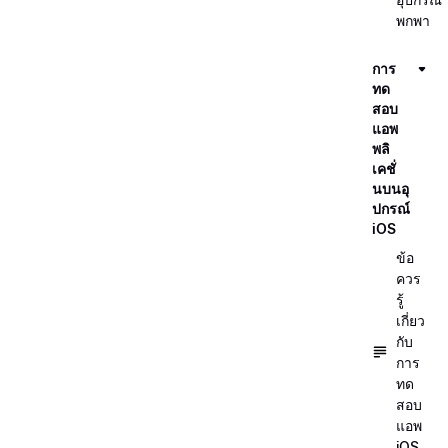
พกพา
การ
ทด
สอบ
แอพ
พลิ
เคชั่
นบนอุ
ปกรณ์
iOS
ข้อ
ควร
รู้
เกี่ยว
กับ
การ
ทด
สอบ
แอพ
iOS