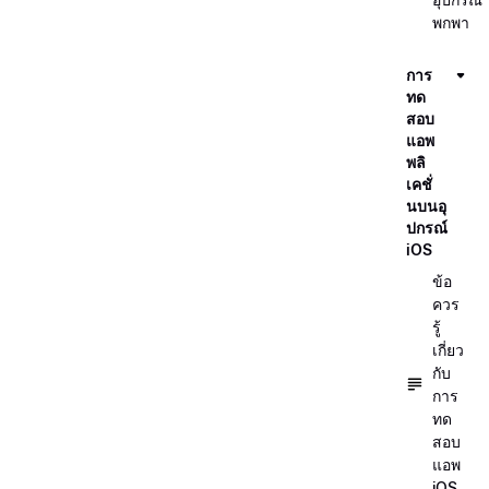
พกพา
การ
ทด
สอบ
แอพ
พลิ
เคชั่
นบนอุ
ปกรณ์
iOS
ข้อ
ควร
รู้
เกี่ยว
กับ
การ
ทด
สอบ
แอพ
iOS