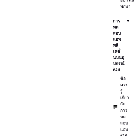
พกพา
การ
ทด
สอบ
แอพ
พลิ
เคชั่
นบนอุ
ปกรณ์
iOS
ข้อ
ควร
รู้
เกี่ยว
กับ
การ
ทด
สอบ
แอพ
iOS